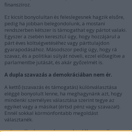
finanszíroz.
Ez kicsit bonyolultan és feleslegesnek hagzik elsőre,
pedig ha jobban belegondolunk, a mostani
rendszerben kétszer is támogathat egy pártot valaki.
Egyszer a zsebén keresztül úgy, hogy hozzájárul a
párt éves költségvetéséhez vagy párttulajdon
gyarapodásához. Másodszor pedig úgy, hogy rá
szavaz, és a politikai súlyát növeli, ezzel elősegítve a
parlamentbe jutását, és akár győzelmét is.
A dupla szavazás a demokráciában nem ér.
A kettő (szavazás és támogatás) különválasztása
eléggé bonyolult lenne, ha meghagynánk azt, hogy
mindenki személyes választása szerint tegye az
egyiket vagy a másikat (értsd pénz vagy szavazat).
Ennél sokkal körmönfontabb megoldást
választanék.
4.
S
zemélyek nem támogathatják anyagilag
a