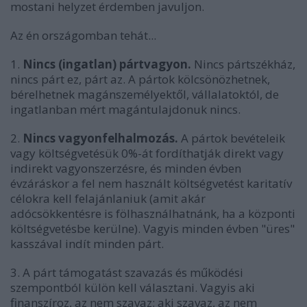
mostani helyzet érdemben javuljon.
Az én országomban tehát...
1.
Nincs (ingatlan) pártvagyon.
Nincs pártszékház,
nincs párt ez, párt az. A pártok kölcsönözhetnek,
bérelhetnek magánszemélyektől, vállalatoktól, de
ingatlanban mért magántulajdonuk nincs.
2.
Nincs vagyonfelhalmozás.
A pártok bevételeik
vagy költségvetésük 0%-át fordíthatják direkt vagy
indirekt vagyonszerzésre, és minden évben
évzáráskor a fel nem használt költségvetést karitatív
célokra kell felajánlaniuk (amit akár
adócsökkentésre is fölhasználhatnánk, ha a központi
költségvetésbe kerülne). Vagyis minden évben "üres"
kasszával indít minden párt.
3. A párt támogatást szavazás és működési
szempontból külön kell választani. Vagyis aki
finanszíroz, az nem szavaz; aki szavaz, az nem