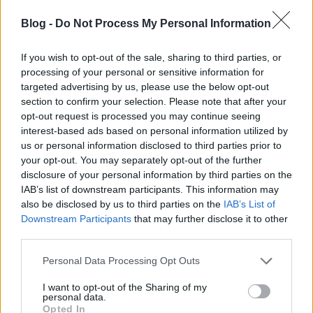
pártokat. Nincs tagdíj, nincs adomány, nincs
Blog -
Do Not Process My Personal Information
önkéntes munka. Aki dolgozik, azt teszi
alkalmazottként.
If you wish to opt-out of the sale, sharing to third parties, or
processing of your personal or sensitive information for
5. A
pártokat csak vállalatok
(kis-, közép-, nagy-,
targeted advertising by us, please use the below opt-out
egyszemélyes-, stb. cégek, termelők, multik)
section to confirm your selection. Please note that after your
finanszírozhatják
. Haszonból termelt költségvetés,
opt-out request is processed you may continue seeing
annak tudata, hogy ez évente változhat, és egy kis
interest-based ads based on personal information utilized by
"ipari" stílusú számonkérés évvégenként arról, hogy
us or personal information disclosed to third parties prior to
mire is fordította X és Y párt az éves pénzecskéjét jól
your opt-out. You may separately opt-out of the further
fog jönni mindenkinek.
disclosure of your personal information by third parties on the
IAB’s list of downstream participants. This information may
Ennek a kettéosztásnak van egy óriási előnye.
also be disclosed by us to third parties on the
IAB’s List of
Különválasztja a vállalati érdekeltséget a választási
Downstream Participants
that may further disclose it to other
esélyektől. Másként kifejezve: igaz ugyan, hogy a
third parties.
vállalatok a "fizettség" fejében elvárják majd, hogy
az érdekeiket a választott párt képviselje, de ezen
Please note that this website/app uses one or more Google
Personal Data Processing Opt Outs
párt megszavazását, és a parlamentbe való
services and may gather and store information including but
bekerülését nem a vállalatok, hanem a
not limited to your visit or usage behaviour. You may click to
I want to opt-out of the Sharing of my
personal data.
grant or deny consent to Google and its third-party tags to
választópolgároknak kell megtenni. Vagyis egy párt
Opted In