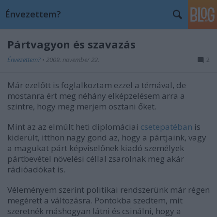
Énvezettem?
Pártvagyon és szavazás
Énvezettem?
•
2009. november 22.
2
Már ezelőtt is foglalkoztam ezzel a témával, de
mostanra ért meg néhány elképzelésem arra a
szintre, hogy meg merjem osztani őket.
Mint az az elmúlt heti diplomáciai
csetepatéban
is
kiderült, itthon nagy gond az, hogy a pártjaink, vagy
a magukat párt képviselőnek kiadó személyek
pártbevétel növelési céllal zsarolnak meg akár
rádióadókat is.
Véleményem szerint politikai rendszerünk már régen
megérett a változásra. Pontokba szedtem, mit
szeretnék máshogyan látni és csinálni, hogy a