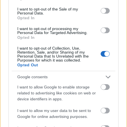
use your data for below specified purposes in below Google
program csak akkor lesz sikeres, ha a vállalatok
consent section.
érdekeinek képviselete mellett a választópolgárok
I want to opt-out of the Sale of my
Personal Data.
számára is megnyerő.
Opted In
A finanszírozások keresztül (pl. azzal, hogy egy párt
I want to opt-out of processing my
inkább a nagy multik vagy inkább a kistermelők
Personal Data for Targeted Advertising.
Opted In
képviseletét tűzi ki célul) az ipar és mezőgazdaság
elsődlegesen lenne képviselve a politikában. Hiszen
I want to opt-out of Collection, Use,
melyik magát kicsit is értékteremtőnek tartó
Retention, Sale, and/or Sharing of my
Personal Data that Is Unrelated with the
vállalkozó vagy cég fog milliókat odadobni üres
Purposes for which it was collected.
politikai célokra?
Opted Out
A szavazás jogával viszont a választópolgárok
Google consents
nagyon is effektíven tudják a cégek, vállalatok által
I want to allow Google to enable storage
szponzorált eszmerendszert érvényre vagy a
related to advertising like cookies on web or
süllyesztőbe juttatni. Mert vagy szavaznak rá, vagy
device identifiers in apps.
nem.
I want to allow my user data to be sent to
Kiváncsi vagyok, mit gondoltok...
Google for online advertising purposes.