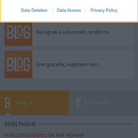
Data Deletion
Data Access
Privacy Policy
Berágtak a készenléti rendőrök
Energiacella, majdnem kész
blog.hu
facebook
Szólj hozzá!
A hozzászóláshoz be kell lépned!