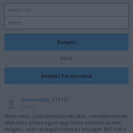
VAGY
Ismeretlen_115131
16 éve
Nem rossz! :) Játszadozzon aki akar, cseréljen eszmét
ahol akar, értsen egyet vagy lássa másként az élet
dolgait... csak ne tegye tönkre az országot. Mi? Hát a