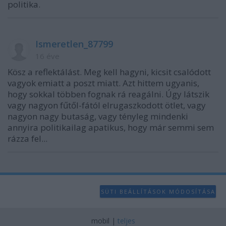
politika.
Ismeretlen_87799
16 éve
Kösz a reflektálást. Meg kell hagyni, kicsit csalódott
vagyok emiatt a poszt miatt. Azt hittem ugyanis,
hogy sokkal többen fognak rá reagálni. Úgy látszik
vagy nagyon fűtől-fától elrugaszkodott ötlet, vagy
nagyon nagy butaság, vagy tényleg mindenki
annyira politikailag apatikus, hogy már semmi sem
rázza fel...
SÜTI BEÁLLÍTÁSOK MÓDOSÍTÁSA
mobil
|
teljes