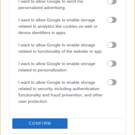
I want to allow Google to send me
personalized advertising.
Címkék:
politika
belföld
I want to allow Google to enable storage
related to analytics like cookies on web or
device identifiers in apps.
I want to allow Google to enable storage
Ajánlott bejegyzések:
related to functionality of the website or app.
I want to allow Google to enable storage
related to personalization.
Így készül a világ
I want to allow Google to enable storage
related to security, including authentication
functionality and fraud prevention, and other
user protection.
A vallás vége
CONFIRM
A Fidesz ellensége